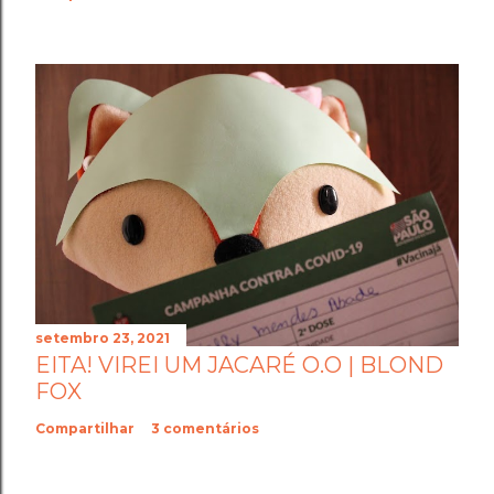
setembro 23, 2021
EITA! VIREI UM JACARÉ O.O | BLOND
FOX
Compartilhar
3 comentários