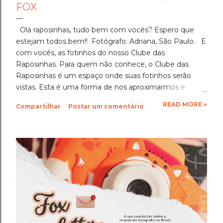
FOX
Olá raposinhas, tudo bem com vocês? Espero que
estejam todos bem!! Fotógrafo: Adriana, São Paulo. E
com vocês, as fotinhos do nosso Clube das
Raposinhas. Para quem não conhece, o Clube das
Raposinhas é um espaço onde suas fotinhos serão
vistas. Esta é uma forma de nos aproximarmos e
termos a fotografia como nosso elo. Para participar,
READ MORE »
Compartilhar
Postar um comentário
basta enviar suas fotinhos para o nosso e-mail
(blondfox@blondfox.com.br) juntamente com o seu
nome (primeiro nome para a identificação da foto), de
onde você é, e se preferir, contar um pouquinho sobre
suas fotinhos. Fique a vontade! Ficarei muito feliz de
recebê-las. Eu espero as suas obras de arte, ein?!
Beijos da raposa e até a próxima!!