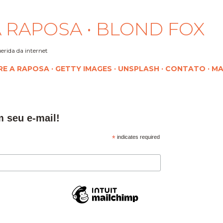
Pular para o conteúdo principal
 RAPOSA • BLOND FOX
erida da internet
RE A RAPOSA
GETTY IMAGES
UNSPLASH
CONTATO
MA
m seu e-mail!
*
indicates required