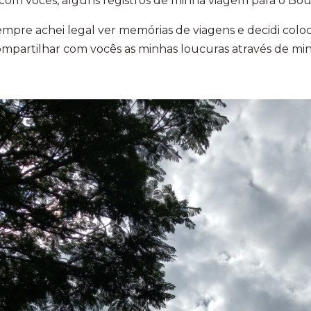
com vocês, alguns registros de minha viagem para o Bou
mpre achei legal ver memórias de viagens e decidi coloc
mpartilhar com vocês as minhas loucuras através de mi