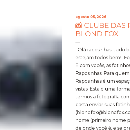
agosto 05, 2026
📸 CLUBE DAS 
BLOND FOX
Olá raposinhas, tudo 
estejam todos bem!! Fo
E com vocês, as fotinho
Raposinhas. Para quem
Raposinhas é um espaço
vistas. Esta é uma for
termos a fotografia com
basta enviar suas fotinh
(blondfox@blondfox.co
nome (primeiro nome par
de onde você é, e se p