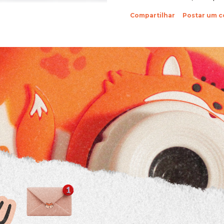
sobre suas fotinhos. Fi
Compartilhar
Postar um 
feliz de recebê-las. Eu 
ein?! Beijos da raposa e