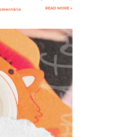
que a vontade! Ficarei muito
READ MORE »
comentário
espero as suas obras de arte,
 até a próxima!!