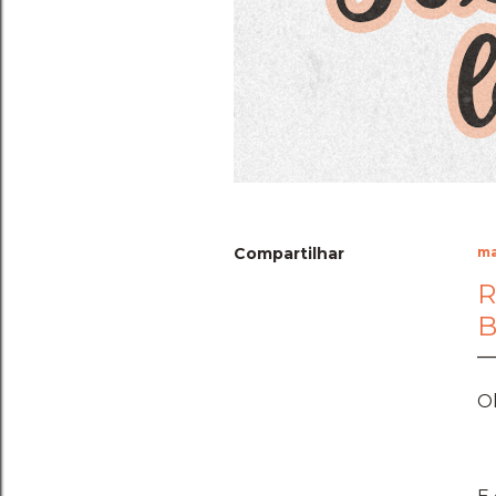
Compartilhar
ma
R
B
O