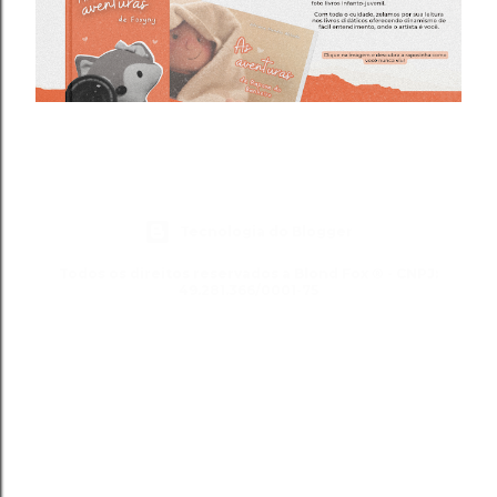
Tecnologia do Blogger
Todos os direitos reservados a Blond Fox ® - CNPJ:
49.281.366/0001-75