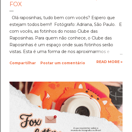
FOX
Olá raposinhas, tudo bem com vocês? Espero que
estejam todos bem!! Fotógrafo: Adriana, São Paulo. E
com vocês, as fotinhos do nosso Clube das
Raposinhas. Para quem não conhece, o Clube das
Raposinhas é um espaço onde suas fotinhos serão
vistas. Esta é uma forma de nos aproximarmos e
termos a fotografia como nosso elo. Para participar,
READ MORE »
Compartilhar
Postar um comentário
basta enviar suas fotinhos para o nosso e-mail
(blondfox@blondfox.com.br) juntamente com o seu
nome (primeiro nome para a identificação da foto), de
onde você é, e se preferir, contar um pouquinho sobre
suas fotinhos. Fique a vontade! Ficarei muito feliz de
recebê-las. Eu espero as suas obras de arte, ein?!
Beijos da raposa e até a próxima!!