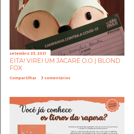
setembro 23, 2021
EITA! VIREI UM JACARÉ O.O | BLOND
FOX
Compartilhar
3 comentários