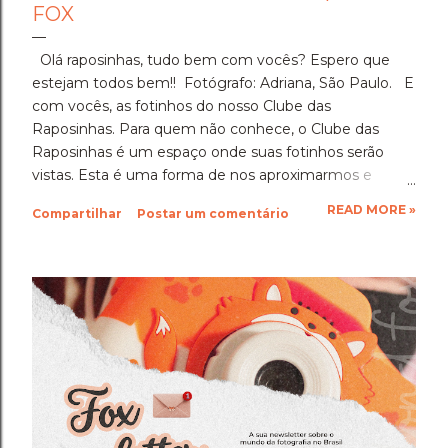
FOX
Olá raposinhas, tudo bem com vocês? Espero que
estejam todos bem!! Fotógrafo: Adriana, São Paulo. E
com vocês, as fotinhos do nosso Clube das
Raposinhas. Para quem não conhece, o Clube das
Raposinhas é um espaço onde suas fotinhos serão
vistas. Esta é uma forma de nos aproximarmos e
termos a fotografia como nosso elo. Para participar,
READ MORE »
Compartilhar
Postar um comentário
basta enviar suas fotinhos para o nosso e-mail
(blondfox@blondfox.com.br) juntamente com o seu
nome (primeiro nome para a identificação da foto), de
onde você é, e se preferir, contar um pouquinho sobre
suas fotinhos. Fique a vontade! Ficarei muito feliz de
recebê-las. Eu espero as suas obras de arte, ein?!
Beijos da raposa e até a próxima!!