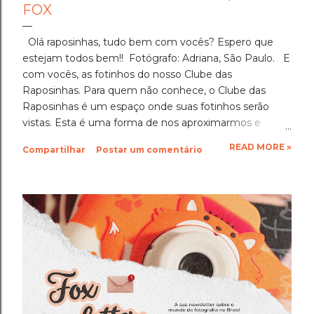
FOX
Olá raposinhas, tudo bem com vocês? Espero que
estejam todos bem!! Fotógrafo: Adriana, São Paulo. E
com vocês, as fotinhos do nosso Clube das
Raposinhas. Para quem não conhece, o Clube das
Raposinhas é um espaço onde suas fotinhos serão
vistas. Esta é uma forma de nos aproximarmos e
termos a fotografia como nosso elo. Para participar,
READ MORE »
Compartilhar
Postar um comentário
basta enviar suas fotinhos para o nosso e-mail
(blondfox@blondfox.com.br) juntamente com o seu
nome (primeiro nome para a identificação da foto), de
onde você é, e se preferir, contar um pouquinho sobre
suas fotinhos. Fique a vontade! Ficarei muito feliz de
recebê-las. Eu espero as suas obras de arte, ein?!
Beijos da raposa e até a próxima!!