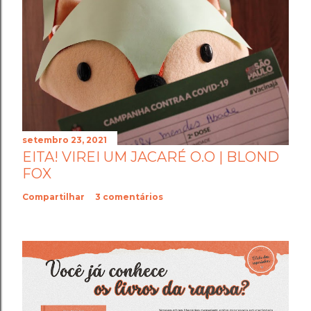
setembro 23, 2021
EITA! VIREI UM JACARÉ O.O | BLOND
FOX
Compartilhar
3 comentários