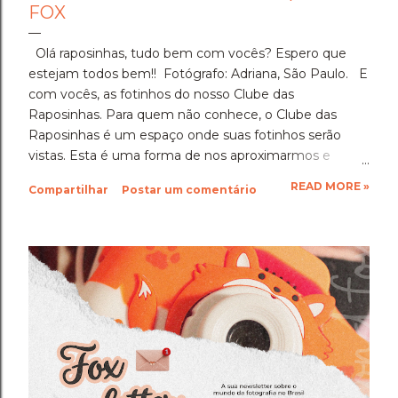
FOX
Olá raposinhas, tudo bem com vocês? Espero que
estejam todos bem!! Fotógrafo: Adriana, São Paulo. E
com vocês, as fotinhos do nosso Clube das
Raposinhas. Para quem não conhece, o Clube das
Raposinhas é um espaço onde suas fotinhos serão
vistas. Esta é uma forma de nos aproximarmos e
termos a fotografia como nosso elo. Para participar,
READ MORE »
Compartilhar
Postar um comentário
basta enviar suas fotinhos para o nosso e-mail
(blondfox@blondfox.com.br) juntamente com o seu
nome (primeiro nome para a identificação da foto), de
onde você é, e se preferir, contar um pouquinho sobre
suas fotinhos. Fique a vontade! Ficarei muito feliz de
recebê-las. Eu espero as suas obras de arte, ein?!
Beijos da raposa e até a próxima!!