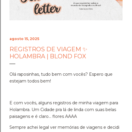
Cenário do Desafio ​Trocar de ar e ir fazer a prova em
Holambra transformou o peso do compromisso em
uma experiência memorável. A cidade das flores, com
sua arquitetura, suas estufas e suas estra...
agosto 15, 2025
REGISTROS DE VIAGEM ✨
HOLAMBRA | BLOND FOX
Olá raposinhas, tudo bem com vocês? Espero que
estejam todos bem!
E com vocês, alguns registros de minha viagem para
Holambra. Um Cidade pra lá de linda com suas belas
paisagens e é claro... flores AAAA
Sempre achei legal ver memórias de viagens e decidi