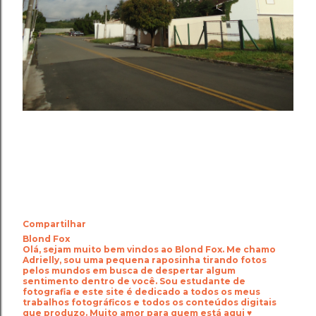
Compartilhar
Blond Fox
Olá, sejam muito bem vindos ao Blond Fox. Me chamo
Adrielly, sou uma pequena raposinha tirando fotos
pelos mundos em busca de despertar algum
sentimento dentro de você. Sou estudante de
fotografia e este site é dedicado a todos os meus
trabalhos fotográficos e todos os conteúdos digitais
que produzo. Muito amor para quem está aqui ♥