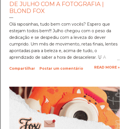
DE JULHO COM A FOTOGRAFIA |
BLOND FOX
Olá raposinhas, tudo bem com vocês? Espero que
estejam todos bem!!! Julho chegou com o peso da
dedicação e se despediu com a leveza do dever
cumprido. Um mês de movimento, retas finais, lentes
apontadas para a beleza e, acima de tudo, o
aprendizado de saber a hora de desacelerar. ​🦊 A
Imersão Absoluta: Estudar Além da Conta ​Julho foi o
READ MORE »
Compartilhar
Postar um comentário
mês em que a disciplina atingiu o seu ponto mais alto.
Estudar até o limite, mergulhar nas matérias e
entregar cada segundo de foco para uma prova tão
importante foi um exercício de resiliência e entrega.
Aprendi que quando a gente se compromete de
verdade com um objetivo, a nossa mente descobre
uma capacidade de sustentação que a gente nem
sabia que tinha. Foi exaustivo, mas foi a prova concreta
da minha própria força. 🦊 A Viagem para Holambra: O