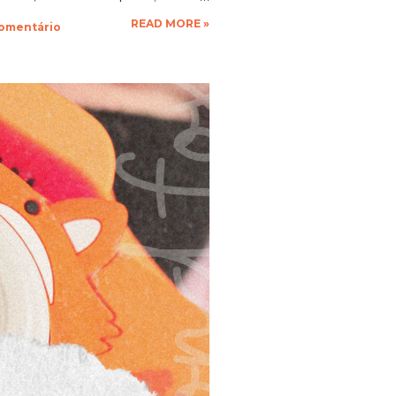
que a vontade! Ficarei muito
READ MORE »
comentário
espero as suas obras de arte,
 até a próxima!!