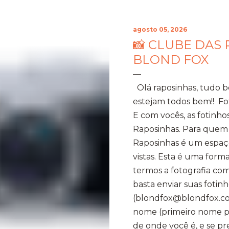
agosto 05, 2026
📸 CLUBE DAS 
BLOND FOX
Olá raposinhas, tudo 
estejam todos bem!! Fo
E com vocês, as fotinho
Raposinhas. Para quem
Raposinhas é um espaço
vistas. Esta é uma for
termos a fotografia com
basta enviar suas fotinh
(blondfox@blondfox.co
nome (primeiro nome par
de onde você é, e se p