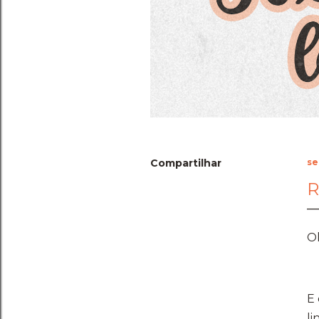
Compartilhar
se
R
O
E 
li