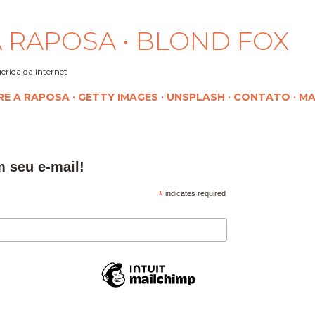
Pular para o conteúdo principal
 RAPOSA • BLOND FOX
erida da internet
RE A RAPOSA
GETTY IMAGES
UNSPLASH
CONTATO
MA
m seu e-mail!
*
indicates required