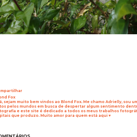
mpartilhar
ond Fox
á, sejam muito bem vindos ao Blond Fox. Me chamo Adrielly, sou 
tos pelos mundos em busca de despertar algum sentimento dentr
tografia e este site é dedicado a todos os meus trabalhos fotogr
gitais que produzo. Muito amor para quem está aqui ♥
OMENTÁRIOS