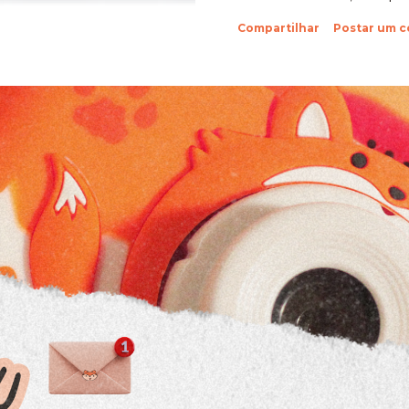
sobre suas fotinhos. Fi
Compartilhar
Postar um 
feliz de recebê-las. Eu 
ein?! Beijos da raposa e