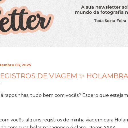
tembro 03, 2025
EGISTROS DE VIAGEM ✨ HOLAMBRA
lá raposinhas, tudo bem com vocês? Espero que estejam
com vocês, alguns registros de minha viagem para Hola
nda com suas belas paisagens e é claro... flores AAAA