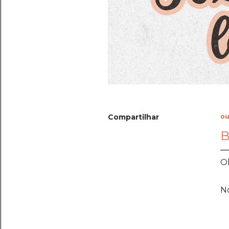
Compartilhar
ou
B
Ol
No