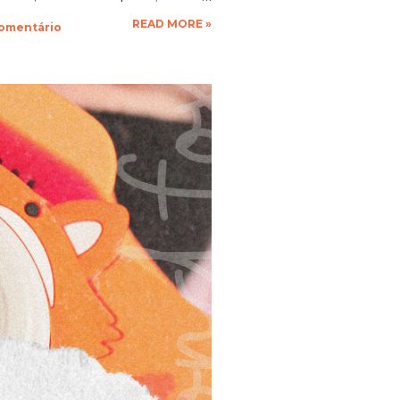
que a vontade! Ficarei muito
READ MORE »
comentário
espero as suas obras de arte,
 até a próxima!!