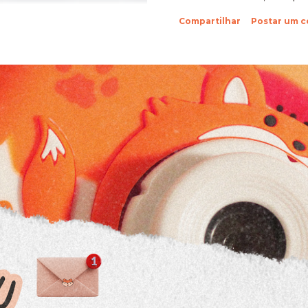
sobre suas fotinhos. Fi
Compartilhar
Postar um 
feliz de recebê-las. Eu 
ein?! Beijos da raposa e