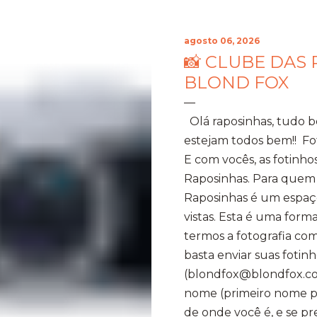
agosto 06, 2026
📸 CLUBE DAS 
BLOND FOX
Olá raposinhas, tudo 
estejam todos bem!! Fo
E com vocês, as fotinho
Raposinhas. Para quem
Raposinhas é um espaço
vistas. Esta é uma for
termos a fotografia com
basta enviar suas fotinh
(blondfox@blondfox.co
nome (primeiro nome par
de onde você é, e se p