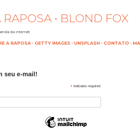
Pular para o conteúdo principal
 RAPOSA • BLOND FOX
erida da internet
RE A RAPOSA
GETTY IMAGES
UNSPLASH
CONTATO
MA
m seu e-mail!
*
indicates required