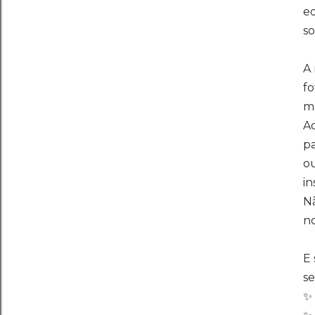
ed
so
A 
fo
m
Ao
pa
ou
in
Nã
no
E
se
✨