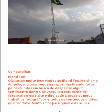
Compartilhar
Blond Fox
Olá, sejam muito bem vindos ao Blond Fox. Me chamo
Adrielly, sou uma pequena raposinha tirando fotos
pelos mundos em busca de despertar algum
sentimento dentro de você. Sou estudante de
fotografia e este site é dedicado a todos os meus
trabalhos fotográficos e todos os conteúdos digitais
que produzo. Muito amor para quem está aqui ♥