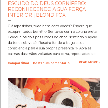
ESCUDO DO DEUS CORNÍFERO:
RECONHECENDO A SUA FORÇA
INTERIOR | BLOND FOX
Olá raposinhas, tudo bem com vocês? Espero que
estejam todos bem!!! ​✨️ Sente-se com a coluna ereta.
Coloque os dois pés firmes no chão, sentindo o apoio
da terra sob você. Respire fundo e traga a sua
consciência para a sua própria presença. ✨️ ​Abra as
palmas das mãos voltadas para cima, repousadas sobre
as coxas, e olhe para elas por um instante antes de
READ MORE »
Compartilhar
Postar um comentário
fechar os olhos. ​Veja a história gravada em cada linha
da sua pele. Lembre-se de cada hora em que você
sentou em silêncio para se dedicar, de cada escolha
consciente que fez e de cada momento de cansaço
em que, mesmo assim, você escolheu continuar.
Ninguém viu a totalidade da sua dedicação, mas o
Deus testemunhou. ​Neste segundo dia, o Deus
Cornífero, o guardião da coragem, o protetor da vida e