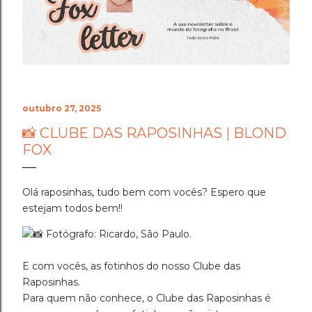
o fogo da perseverança, coloca-se ao seu lado. Ele não
olha para as suas dúvidas passageiras nem para as
incertezas da sua mente. Ele olha para a sua estrutura,
para a sua resiliência e coloca um escudo de luz
dourada ao seu redor...
outubro 27, 2025
📸 CLUBE DAS RAPOSINHAS | BLOND
FOX
Olá raposinhas, tudo bem com vocês? Espero que
estejam todos bem!!
Fotógrafo: Ricardo, São Paulo.
E com vocês, as fotinhos do nosso Clube das
Raposinhas.
Para quem não conhece, o Clube das Raposinhas é