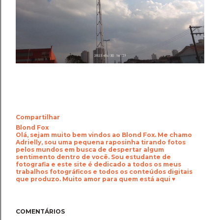
Compartilhar
Blond Fox
Olá, sejam muito bem vindos ao Blond Fox. Me chamo
Adrielly, sou uma pequena raposinha tirando fotos
pelos mundos em busca de despertar algum
sentimento dentro de você. Sou estudante de
fotografia e este site é dedicado a todos os meus
trabalhos fotográficos e todos os conteúdos digitais
que produzo. Muito amor para quem está aqui ♥
COMENTÁRIOS