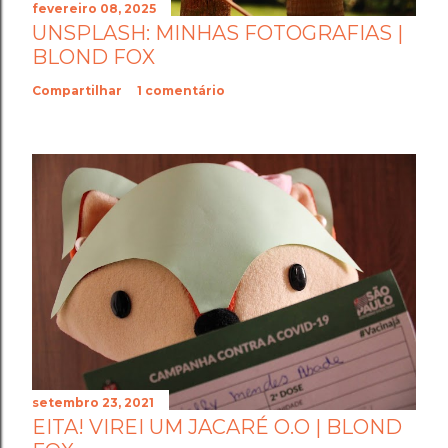
fevereiro 08, 2025
UNSPLASH: MINHAS FOTOGRAFIAS |
BLOND FOX
Compartilhar
1 comentário
setembro 23, 2021
EITA! VIREI UM JACARÉ O.O | BLOND