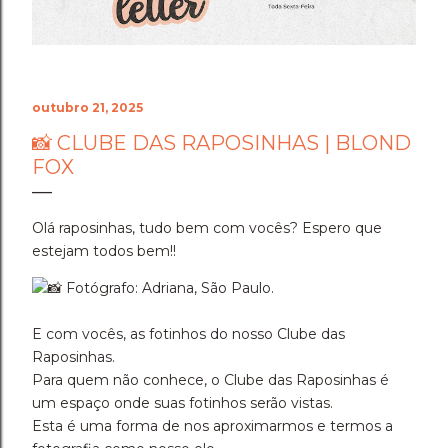
Foram dias difíceis, de angústia e de pânico. Ver o
acervo de 7 anos de dedicação desaparecer duas
vezes seguidas testou os limites da min...
outubro 21, 2025
📸 CLUBE DAS RAPOSINHAS | BLOND
FOX
Olá raposinhas, tudo bem com vocês? Espero que
estejam todos bem!!
Fotógrafo: Adriana, São Paulo.
E com vocês, as fotinhos do nosso Clube das
Raposinhas.
Para quem não conhece, o Clube das Raposinhas é
um espaço onde suas fotinhos serão vistas.
Esta é uma forma de nos aproximarmos e termos a