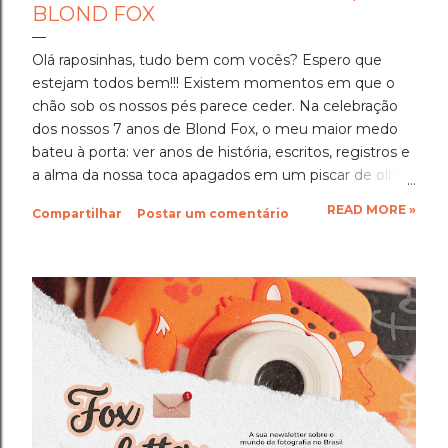
BLOND FOX
Olá raposinhas, tudo bem com vocês? Espero que
estejam todos bem!!! Existem momentos em que o
chão sob os nossos pés parece ceder. Na celebração
dos nossos 7 anos de Blond Fox, o meu maior medo
bateu à porta: ver anos de história, escritos, registros e
a alma da nossa toca apagados em um piscar de olhos,
sem aviso prévio. Para quem nos acompanha, os
READ MORE »
Compartilhar
Postar um comentário
últimos dias foram de uma tensão silenciosa e
profunda. Devido a uma falha geral no sistema do
Blogger/Google, onde ferramentas automatizadas de
Inteligência Artificial rotularam erroneamente milhares
de blogs legítimos pelo mundo como sites de
"conteúdo malicioso", a nossa casa virtual foi removida
do ar. E a dor foi dupla. Quando achamos que o
pesadelo tinha acabado e o blog retornou, ao entrar
em contato para contestar, um novo erro
automatizado bloqueou e removeu tudo outra vez.