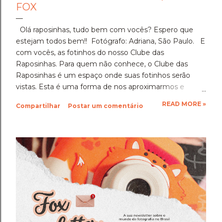
FOX
Olá raposinhas, tudo bem com vocês? Espero que
estejam todos bem!! Fotógrafo: Adriana, São Paulo. E
com vocês, as fotinhos do nosso Clube das
Raposinhas. Para quem não conhece, o Clube das
Raposinhas é um espaço onde suas fotinhos serão
vistas. Esta é uma forma de nos aproximarmos e
termos a fotografia como nosso elo. Para participar,
READ MORE »
Compartilhar
Postar um comentário
basta enviar suas fotinhos para o nosso e-mail
(blondfox@blondfox.com.br) juntamente com o seu
nome (primeiro nome para a identificação da foto), de
onde você é, e se preferir, contar um pouquinho sobre
suas fotinhos. Fique a vontade! Ficarei muito feliz de
recebê-las. Eu espero as suas obras de arte, ein?!
Beijos da raposa e até a próxima!!