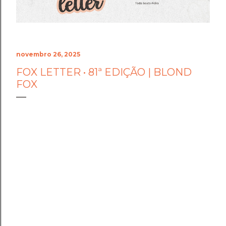
Foram dias difíceis, de angústia e de pânico. Ver o
acervo de 7 anos de dedicação desaparecer duas
vezes seguidas testou os limites da min...
novembro 26, 2025
FOX LETTER • 81ª EDIÇÃO | BLOND
FOX