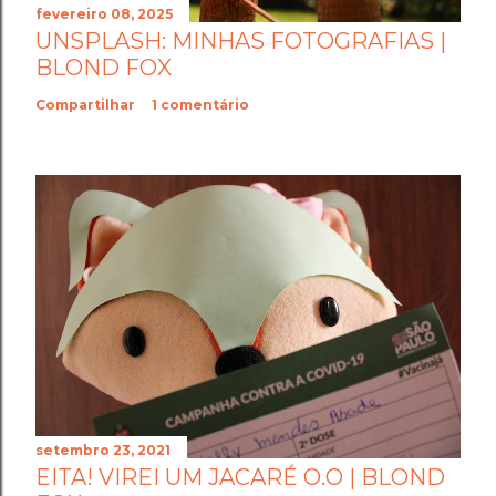
fevereiro 08, 2025
UNSPLASH: MINHAS FOTOGRAFIAS |
BLOND FOX
Compartilhar
1 comentário
setembro 23, 2021
EITA! VIREI UM JACARÉ O.O | BLOND