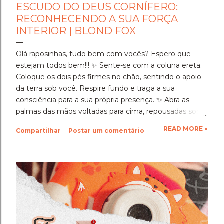
ESCUDO DO DEUS CORNÍFERO:
RECONHECENDO A SUA FORÇA
INTERIOR | BLOND FOX
Olá raposinhas, tudo bem com vocês? Espero que
estejam todos bem!!! ​✨️ Sente-se com a coluna ereta.
Coloque os dois pés firmes no chão, sentindo o apoio
da terra sob você. Respire fundo e traga a sua
consciência para a sua própria presença. ✨️ ​Abra as
palmas das mãos voltadas para cima, repousadas sobre
as coxas, e olhe para elas por um instante antes de
READ MORE »
Compartilhar
Postar um comentário
fechar os olhos. ​Veja a história gravada em cada linha
da sua pele. Lembre-se de cada hora em que você
sentou em silêncio para se dedicar, de cada escolha
consciente que fez e de cada momento de cansaço
em que, mesmo assim, você escolheu continuar.
Ninguém viu a totalidade da sua dedicação, mas o
Deus testemunhou. ​Neste segundo dia, o Deus
Cornífero, o guardião da coragem, o protetor da vida e