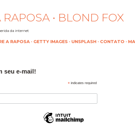
Pular para o conteúdo principal
 RAPOSA • BLOND FOX
erida da internet
RE A RAPOSA
GETTY IMAGES
UNSPLASH
CONTATO
MA
m seu e-mail!
*
indicates required