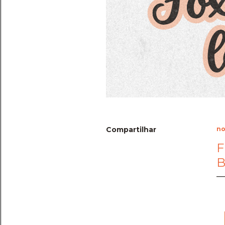
Compartilhar
no
F
B