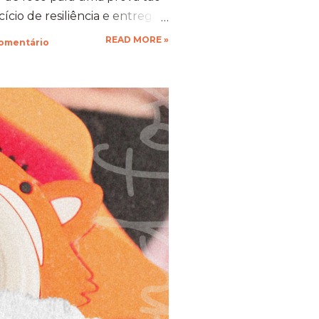
cio de resiliência e entrega.
 gente se compromete de
READ MORE »
comentário
vo, a nossa mente descobre
stentação que a gente nem
ustivo, mas foi a prova
ia força. 🦊 A Viagem para
esafio ​Trocar de ar e ir
mbra transformou o peso do
xperiência memorável. A
ua arquitetura, suas estufas e