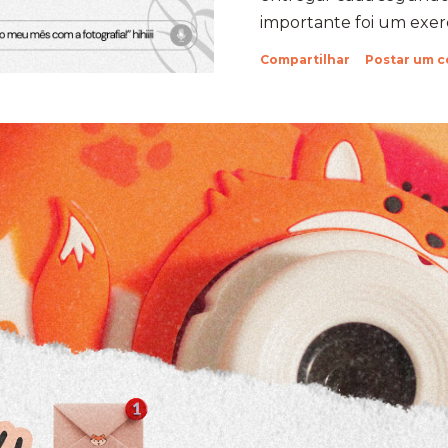
importante foi um exercí
Aprendi que quando a
Compartilhar
Postar um 
verdade com um objeti
uma capacidade de su
sabia que tinha. Foi exa
concreta da minha própr
Holambra: O Cenário do D
fazer a prova em Hola
compromisso em uma e
cidade das flores, com s
suas estra...