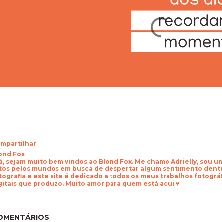
mpartilhar
ond Fox
á, sejam muito bem vindos ao Blond Fox. Me chamo Adrielly, sou 
tos pelos mundos em busca de despertar algum sentimento dentr
tografia e este site é dedicado a todos os meus trabalhos fotogr
gitais que produzo. Muito amor para quem está aqui ♥
OMENTÁRIOS