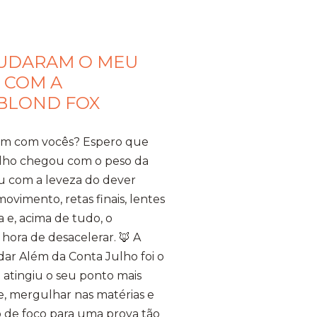
MUDARAM O MEU
 COM A
 BLOND FOX
bem com vocês? Espero que
ulho chegou com o peso da
u com a leveza do dever
vimento, retas finais, lentes
 e, acima de tudo, o
hora de desacelerar. ​🦊 A
ar Além da Conta ​Julho foi o
 atingiu o seu ponto mais
te, mergulhar nas matérias e
 de foco para uma prova tão