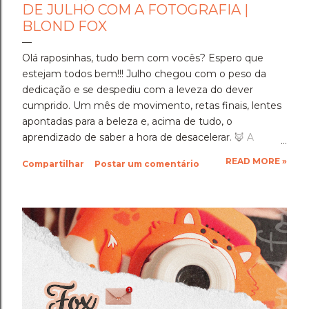
DE JULHO COM A FOTOGRAFIA |
BLOND FOX
Olá raposinhas, tudo bem com vocês? Espero que
estejam todos bem!!! Julho chegou com o peso da
dedicação e se despediu com a leveza do dever
cumprido. Um mês de movimento, retas finais, lentes
apontadas para a beleza e, acima de tudo, o
aprendizado de saber a hora de desacelerar. ​🦊 A
Imersão Absoluta: Estudar Além da Conta ​Julho foi o
READ MORE »
Compartilhar
Postar um comentário
mês em que a disciplina atingiu o seu ponto mais alto.
Estudar até o limite, mergulhar nas matérias e
entregar cada segundo de foco para uma prova tão
importante foi um exercício de resiliência e entrega.
Aprendi que quando a gente se compromete de
verdade com um objetivo, a nossa mente descobre
uma capacidade de sustentação que a gente nem
sabia que tinha. Foi exaustivo, mas foi a prova concreta
da minha própria força. 🦊 A Viagem para Holambra: O