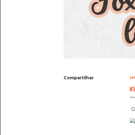
Compartilhar
ja

O