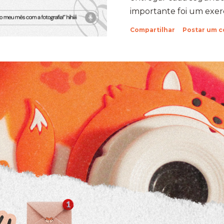
importante foi um exercí
Aprendi que quando a
Compartilhar
Postar um 
verdade com um objeti
uma capacidade de su
sabia que tinha. Foi exa
concreta da minha própr
Holambra: O Cenário do D
fazer a prova em Hola
compromisso em uma e
cidade das flores, com s
suas estra...