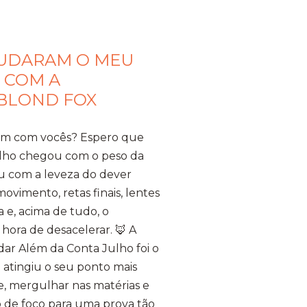
MUDARAM O MEU
 COM A
 BLOND FOX
bem com vocês? Espero que
ulho chegou com o peso da
u com a leveza do dever
vimento, retas finais, lentes
 e, acima de tudo, o
hora de desacelerar. ​🦊 A
ar Além da Conta ​Julho foi o
 atingiu o seu ponto mais
te, mergulhar nas matérias e
 de foco para uma prova tão