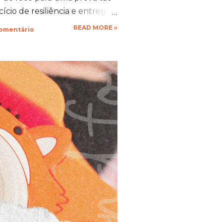
cio de resiliência e entrega.
 gente se compromete de
READ MORE »
comentário
vo, a nossa mente descobre
stentação que a gente nem
ustivo, mas foi a prova
ia força. 🦊 A Viagem para
esafio ​Trocar de ar e ir
mbra transformou o peso do
xperiência memorável. A
ua arquitetura, suas estufas e