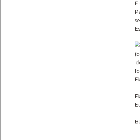
E 
P
se
Es
(
id
fo
Fi
Fi
Eu
Be