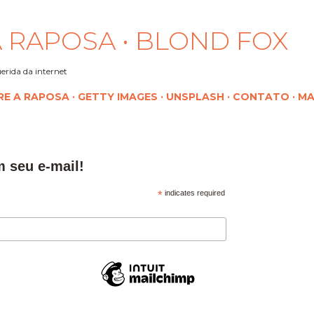
Pular para o conteúdo principal
 RAPOSA • BLOND FOX
erida da internet
RE A RAPOSA
GETTY IMAGES
UNSPLASH
CONTATO
MA
m seu e-mail!
*
indicates required