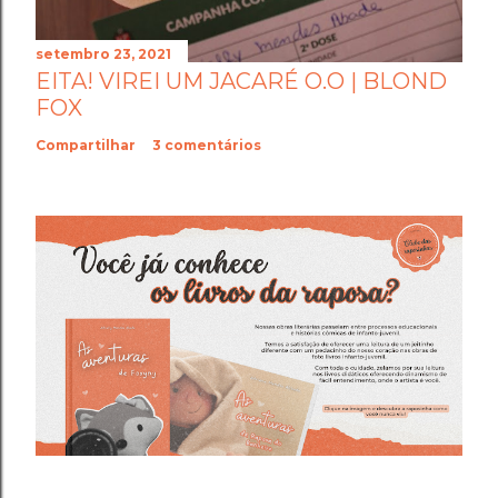
setembro 23, 2021
EITA! VIREI UM JACARÉ O.O | BLOND
FOX
Compartilhar
3 comentários