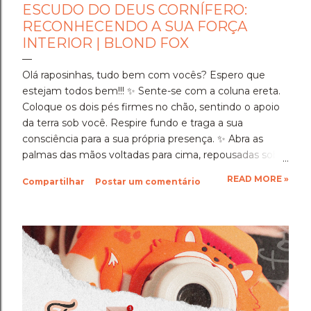
ESCUDO DO DEUS CORNÍFERO:
RECONHECENDO A SUA FORÇA
INTERIOR | BLOND FOX
Olá raposinhas, tudo bem com vocês? Espero que
estejam todos bem!!! ​✨️ Sente-se com a coluna ereta.
Coloque os dois pés firmes no chão, sentindo o apoio
da terra sob você. Respire fundo e traga a sua
consciência para a sua própria presença. ✨️ ​Abra as
palmas das mãos voltadas para cima, repousadas sobre
as coxas, e olhe para elas por um instante antes de
READ MORE »
Compartilhar
Postar um comentário
fechar os olhos. ​Veja a história gravada em cada linha
da sua pele. Lembre-se de cada hora em que você
sentou em silêncio para se dedicar, de cada escolha
consciente que fez e de cada momento de cansaço
em que, mesmo assim, você escolheu continuar.
Ninguém viu a totalidade da sua dedicação, mas o
Deus testemunhou. ​Neste segundo dia, o Deus
Cornífero, o guardião da coragem, o protetor da vida e