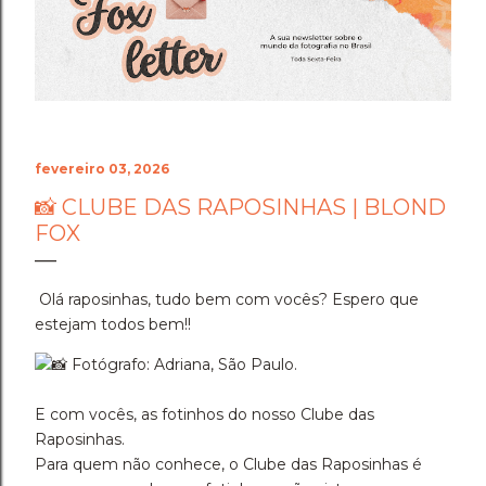
o fogo da perseverança, coloca-se ao seu lado. Ele não
olha para as suas dúvidas passageiras nem para as
incertezas da sua mente. Ele olha para a sua estrutura,
para a sua resiliência e coloca um escudo de luz
dourada ao seu redor...
fevereiro 03, 2026
📸 CLUBE DAS RAPOSINHAS | BLOND
FOX
Olá raposinhas, tudo bem com vocês? Espero que
estejam todos bem!!
Fotógrafo: Adriana, São Paulo.
E com vocês, as fotinhos do nosso Clube das
Raposinhas.
Para quem não conhece, o Clube das Raposinhas é