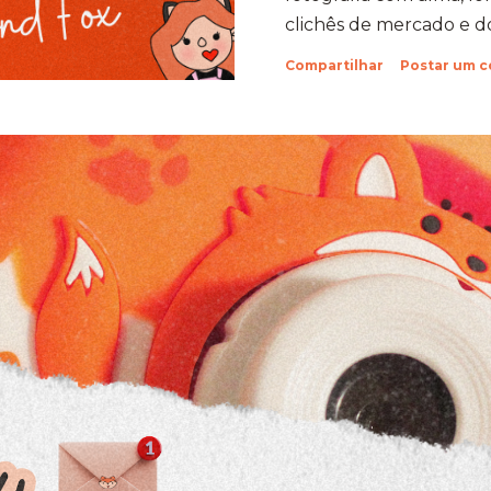
clichês de mercado e do
anos depois, aquela se
Compartilhar
Postar um 
raízes profundas na te
árvore imensa, com copa
inspirar e guiar uma c
inquietas. ​Sete é o nú
estudo, do domínio da 
grande ciclo de criaçã
com autonomia, autori
elite é a nossa maior co
APRENDEMOS NO CAMI