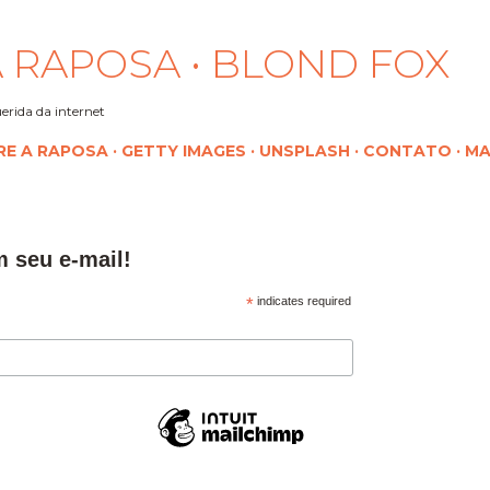
Pular para o conteúdo principal
 RAPOSA • BLOND FOX
erida da internet
RE A RAPOSA
GETTY IMAGES
UNSPLASH
CONTATO
MA
m seu e-mail!
*
indicates required