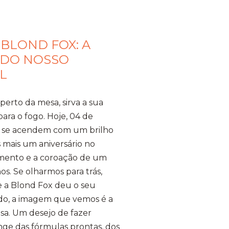
 BLOND FOX: A
 DO NOSSO
L
erto da mesa, sirva a sua
para o fogo. Hoje, 04 de
ca se acendem com um brilho
 mais um aniversário no
amento e a coroação de um
os. ​Se olharmos para trás,
e a Blond Fox deu o seu
do, a imagem que vemos é a
a. Um desejo de fazer
nge das fórmulas prontas, dos