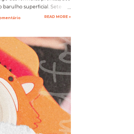
 barulho superficial. Sete
mente não apenas fincou
READ MORE »
comentário
rra, como se tornou uma
 forte, capaz de abrigar,
omunidade inteira de mentes
mero da transformação, do
técnica e da conclusão de um
o. Chegar aos 7 anos operando
dade e posicionamento de
nquista. ​✨️ O QUE
NH...