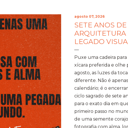
agosto 07, 2026
SETE ANOS DE
ARQUITETURA
LEGADO VISUA
Puxe uma cadeira para p
xícara preferida e olhe 
agosto, as luzes da to
diferente. Não é apenas
calendário; é o encerr
ciclo sagrado de sete an
para o exato dia em qu
primeiro passo no mun
de uma semente corajos
fotografia com alma, lo