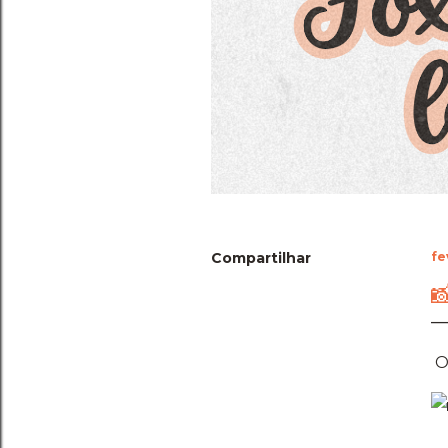
Compartilhar
fe

O