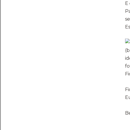
E 
P
se
Es
(
id
fo
Fi
Fi
Eu
Be