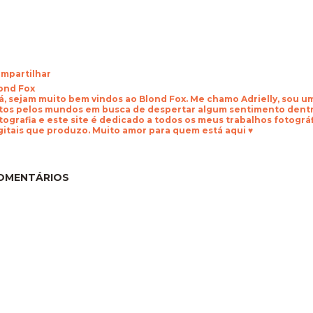
mpartilhar
ond Fox
á, sejam muito bem vindos ao Blond Fox. Me chamo Adrielly, sou 
tos pelos mundos em busca de despertar algum sentimento dentr
tografia e este site é dedicado a todos os meus trabalhos fotogr
gitais que produzo. Muito amor para quem está aqui ♥
OMENTÁRIOS