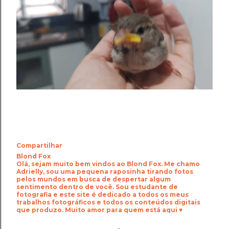
Compartilhar
Blond Fox
Olá, sejam muito bem vindos ao Blond Fox. Me chamo
Adrielly, sou uma pequena raposinha tirando fotos
pelos mundos em busca de despertar algum
sentimento dentro de você. Sou estudante de
fotografia e este site é dedicado a todos os meus
trabalhos fotográficos e todos os conteúdos digitais
que produzo. Muito amor para quem está aqui ♥