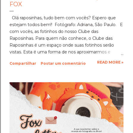
FOX
Olá raposinhas, tudo bem com vocês? Espero que
estejam todos bem!! Fotógrafo: Adriana, São Paulo. E
com vocês, as fotinhos do nosso Clube das
Raposinhas. Para quem não conhece, o Clube das
Raposinhas é um espaço onde suas fotinhos serão
vistas. Esta é uma forma de nos aproximarmos e
termos a fotografia como nosso elo. Para participar,
READ MORE »
Compartilhar
Postar um comentário
basta enviar suas fotinhos para o nosso e-mail
(blondfox@blondfox.com.br) juntamente com o seu
nome (primeiro nome para a identificação da foto), de
onde você é, e se preferir, contar um pouquinho sobre
suas fotinhos. Fique a vontade! Ficarei muito feliz de
recebê-las. Eu espero as suas obras de arte, ein?!
Beijos da raposa e até a próxima!!