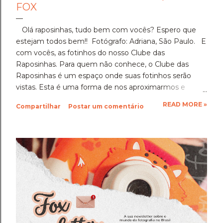
FOX
Olá raposinhas, tudo bem com vocês? Espero que
estejam todos bem!! Fotógrafo: Adriana, São Paulo. E
com vocês, as fotinhos do nosso Clube das
Raposinhas. Para quem não conhece, o Clube das
Raposinhas é um espaço onde suas fotinhos serão
vistas. Esta é uma forma de nos aproximarmos e
termos a fotografia como nosso elo. Para participar,
READ MORE »
Compartilhar
Postar um comentário
basta enviar suas fotinhos para o nosso e-mail
(blondfox@blondfox.com.br) juntamente com o seu
nome (primeiro nome para a identificação da foto), de
onde você é, e se preferir, contar um pouquinho sobre
suas fotinhos. Fique a vontade! Ficarei muito feliz de
recebê-las. Eu espero as suas obras de arte, ein?!
Beijos da raposa e até a próxima!!