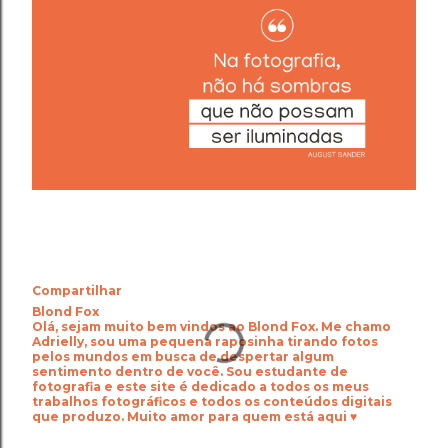
Compartilhar
Blond Fox
Olá, sejam muito bem vindos ao Blond Fox. Me chamo
Adrielly, sou uma pequena raposinha tirando fotos
pelos mundos em busca de despertar algum
sentimento dentro de você. Sou estudante de
fotografia e este site é dedicado a todos os meus
trabalhos fotográficos e todos os conteúdos digitais
que produzo. Muito amor para quem está aqui ♥