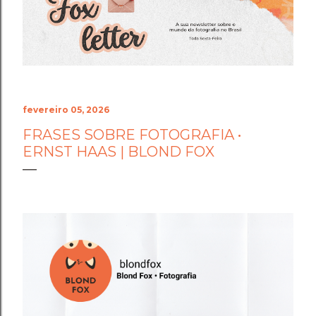
o fogo da perseverança, coloca-se ao seu lado. Ele não
olha para as suas dúvidas passageiras nem para as
incertezas da sua mente. Ele olha para a sua estrutura,
para a sua resiliência e coloca um escudo de luz
dourada ao seu redor...
fevereiro 05, 2026
FRASES SOBRE FOTOGRAFIA •
ERNST HAAS | BLOND FOX