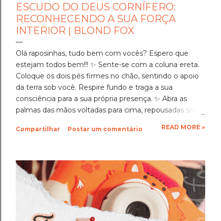
ESCUDO DO DEUS CORNÍFERO:
RECONHECENDO A SUA FORÇA
INTERIOR | BLOND FOX
Olá raposinhas, tudo bem com vocês? Espero que
estejam todos bem!!! ​✨️ Sente-se com a coluna ereta.
Coloque os dois pés firmes no chão, sentindo o apoio
da terra sob você. Respire fundo e traga a sua
consciência para a sua própria presença. ✨️ ​Abra as
palmas das mãos voltadas para cima, repousadas sobre
as coxas, e olhe para elas por um instante antes de
READ MORE »
Compartilhar
Postar um comentário
fechar os olhos. ​Veja a história gravada em cada linha
da sua pele. Lembre-se de cada hora em que você
sentou em silêncio para se dedicar, de cada escolha
consciente que fez e de cada momento de cansaço
em que, mesmo assim, você escolheu continuar.
Ninguém viu a totalidade da sua dedicação, mas o
Deus testemunhou. ​Neste segundo dia, o Deus
Cornífero, o guardião da coragem, o protetor da vida e