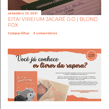
setembro 23, 2021
EITA! VIREI UM JACARÉ O.O | BLOND
FOX
Compartilhar
3 comentários