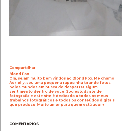
Compartilhar
Blond Fox
Olá, sejam muito bem vindos ao Blond Fox. Me chamo
Adrielly, sou uma pequena raposinha tirando fotos
pelos mundos em busca de despertar algum
sentimento dentro de você. Sou estudante de
fotografia e este site é dedicado a todos os meus
trabalhos fotográficos e todos os conteúdos digitais
que produzo. Muito amor para quem está aqui ♥
COMENTÁRIOS