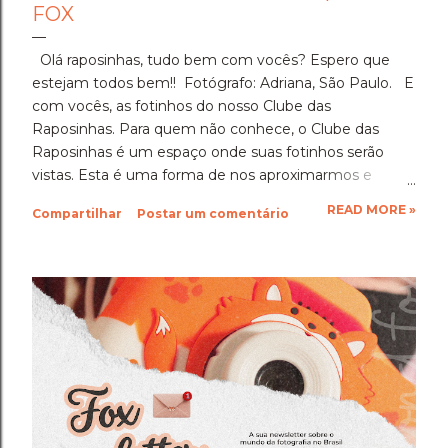
FOX
Olá raposinhas, tudo bem com vocês? Espero que
estejam todos bem!! Fotógrafo: Adriana, São Paulo. E
com vocês, as fotinhos do nosso Clube das
Raposinhas. Para quem não conhece, o Clube das
Raposinhas é um espaço onde suas fotinhos serão
vistas. Esta é uma forma de nos aproximarmos e
termos a fotografia como nosso elo. Para participar,
READ MORE »
Compartilhar
Postar um comentário
basta enviar suas fotinhos para o nosso e-mail
(blondfox@blondfox.com.br) juntamente com o seu
nome (primeiro nome para a identificação da foto), de
onde você é, e se preferir, contar um pouquinho sobre
suas fotinhos. Fique a vontade! Ficarei muito feliz de
recebê-las. Eu espero as suas obras de arte, ein?!
Beijos da raposa e até a próxima!!