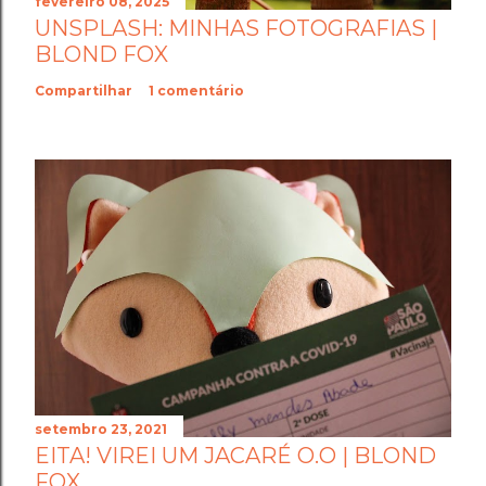
fevereiro 08, 2025
UNSPLASH: MINHAS FOTOGRAFIAS |
BLOND FOX
Compartilhar
1 comentário
setembro 23, 2021
EITA! VIREI UM JACARÉ O.O | BLOND
FOX