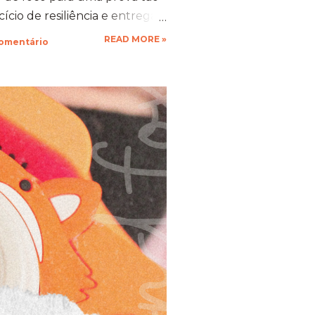
cio de resiliência e entrega.
 gente se compromete de
READ MORE »
comentário
vo, a nossa mente descobre
stentação que a gente nem
ustivo, mas foi a prova
ia força. 🦊 A Viagem para
esafio ​Trocar de ar e ir
mbra transformou o peso do
xperiência memorável. A
ua arquitetura, suas estufas e