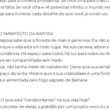
sso para a colheita profissional. Se você olha para o seu
rá falta. Se você olha e vê potencial infinito, o mundo ve
je para iluminar cada detalhe do que você já construiu.
// O MANIFESTO DA RAPOSA
 raposa sabe que a floresta de maio é generosa. Ela não 
rque a vida está em todo lugar. Na sua carreira, adote 
undância. Há espaço para todos, há luz para todos os cli
ara ser compartilhada sem medo.
oje, não tenha medo do transbordo. Deixe que sua sensi
paço da lente. Mostre que a sua criatividade é uma fon
a é alimentada pelo fogo sagrado de Beltane.
 O que está "transbordando" na sua vida hoje?
o excesso de ideias, a gratidão por um projeto novo ou a