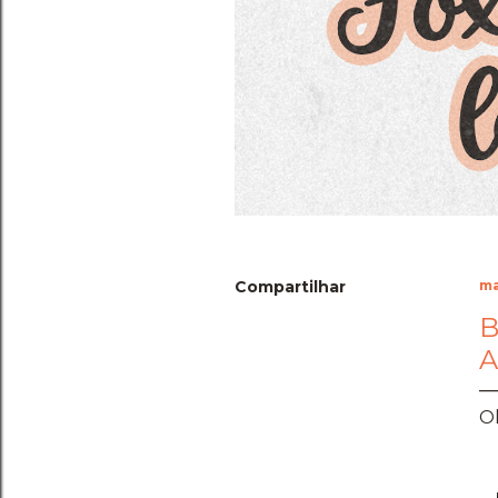
Compartilhar
ma
B
A
Ol