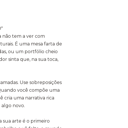
O"
ia não tem a ver com
aturais. É uma mesa farta de
das, ou um portfólio cheio
dor sinta que, na sua toca,
s camadas. Use sobreposições
a. Quando você compõe uma
cria uma narrativa rica
 algo novo.
a sua arte é o primeiro