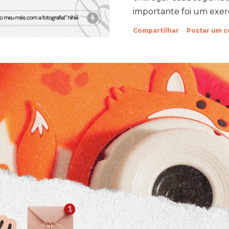
importante foi um exercí
Aprendi que quando a
Compartilhar
Postar um 
verdade com um objeti
uma capacidade de su
sabia que tinha. Foi exa
concreta da minha própr
Holambra: O Cenário do D
fazer a prova em Hola
compromisso em uma e
cidade das flores, com s
suas estra...