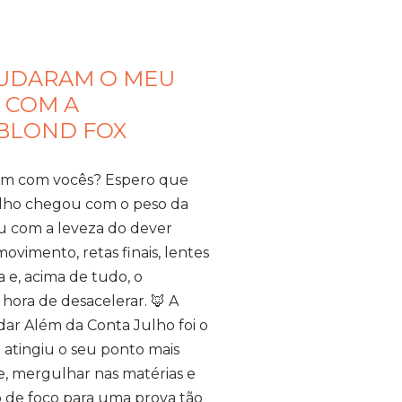
MUDARAM O MEU
 COM A
 BLOND FOX
bem com vocês? Espero que
ulho chegou com o peso da
u com a leveza do dever
vimento, retas finais, lentes
 e, acima de tudo, o
hora de desacelerar. ​🦊 A
ar Além da Conta ​Julho foi o
 atingiu o seu ponto mais
te, mergulhar nas matérias e
 de foco para uma prova tão