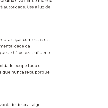
 trabalho e vê falta, o mundo
rá autoridade. Use a luz de
precisa caçar com escassez,
a mentalidade da
ques e há beleza suficiente
bilidade ocupe todo o
te que nunca seca, porque
 vontade de criar algo