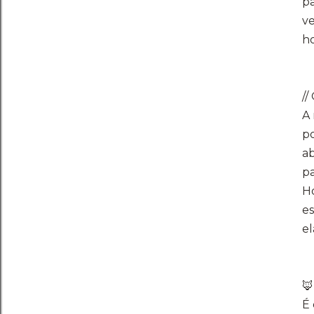
pa
ve
ho
​
​A
po
ab
p
​H
es
el
​
É 