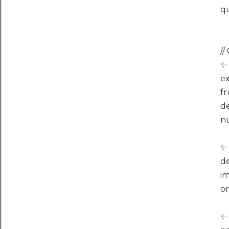
qu
​
​✨
ex
fr
de
nu
​✨
de
im
on
​✨