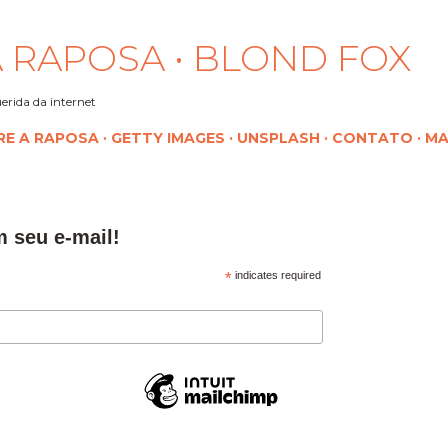
Pular para o conteúdo principal
 RAPOSA • BLOND FOX
erida da internet
RE A RAPOSA
GETTY IMAGES
UNSPLASH
CONTATO
MA
m seu e-mail!
*
indicates required