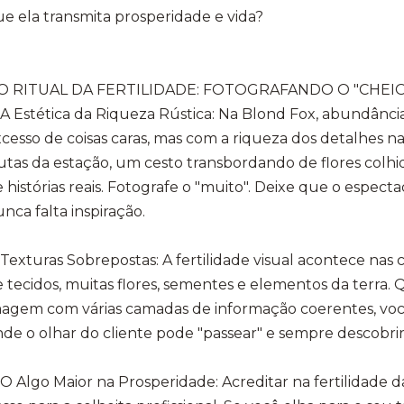
e ela transmita prosperidade e vida?
// O RITUAL DA FERTILIDADE: FOTOGRAFANDO O "CHEI
️ A Estética da Riqueza Rústica: Na Blond Fox, abundânc
cesso de coisas caras, mas com a riqueza dos detalhes n
utas da estação, um cesto transbordando de flores colhi
 histórias reais. Fotografe o "muito". Deixe que o especta
nca falta inspiração.
️ Texturas Sobrepostas: A fertilidade visual acontece na
 tecidos, muitas flores, sementes e elementos da terr
agem com várias camadas de informação coerentes, você 
de o olhar do cliente pode "passear" e sempre descobrir
️ O Algo Maior na Prosperidade: Acreditar na fertilidade d