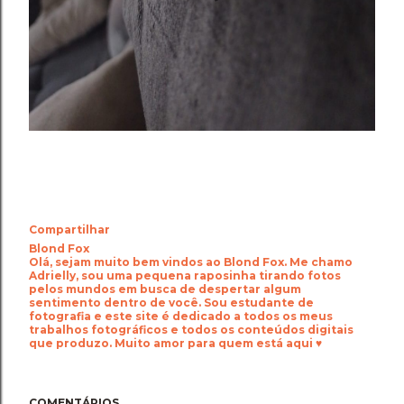
Compartilhar
Blond Fox
Olá, sejam muito bem vindos ao Blond Fox. Me chamo
Adrielly, sou uma pequena raposinha tirando fotos
pelos mundos em busca de despertar algum
sentimento dentro de você. Sou estudante de
fotografia e este site é dedicado a todos os meus
trabalhos fotográficos e todos os conteúdos digitais
que produzo. Muito amor para quem está aqui ♥
COMENTÁRIOS