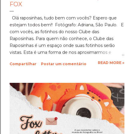
FOX
Olá raposinhas, tudo bem com vocês? Espero que
estejam todos bem!! Fotógrafo: Adriana, São Paulo. E
com vocês, as fotinhos do nosso Clube das
Raposinhas. Para quem não conhece, o Clube das
Raposinhas é um espaço onde suas fotinhos serão
vistas. Esta é uma forma de nos aproximarmos e
termos a fotografia como nosso elo. Para participar,
READ MORE »
Compartilhar
Postar um comentário
basta enviar suas fotinhos para o nosso e-mail
(blondfox@blondfox.com.br) juntamente com o seu
nome (primeiro nome para a identificação da foto), de
onde você é, e se preferir, contar um pouquinho sobre
suas fotinhos. Fique a vontade! Ficarei muito feliz de
recebê-las. Eu espero as suas obras de arte, ein?!
Beijos da raposa e até a próxima!!