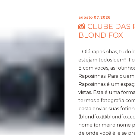
agosto 07, 2026
📸 CLUBE DAS 
BLOND FOX
Olá raposinhas, tudo 
estejam todos bem!! Fo
E com vocês, as fotinho
Raposinhas. Para quem
Raposinhas é um espaço
vistas. Esta é uma for
termos a fotografia com
basta enviar suas fotinh
(blondfox@blondfox.co
nome (primeiro nome par
de onde você é, e se p