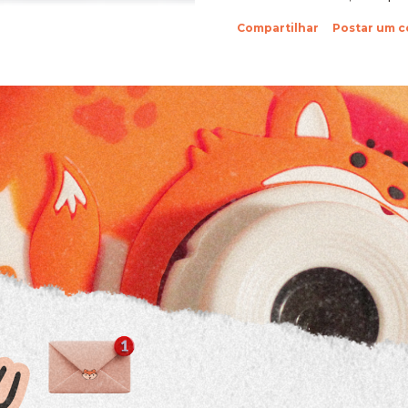
sobre suas fotinhos. Fi
Compartilhar
Postar um 
feliz de recebê-las. Eu 
ein?! Beijos da raposa e