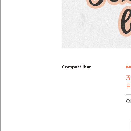
Compartilhar
ju
3
F
Ol