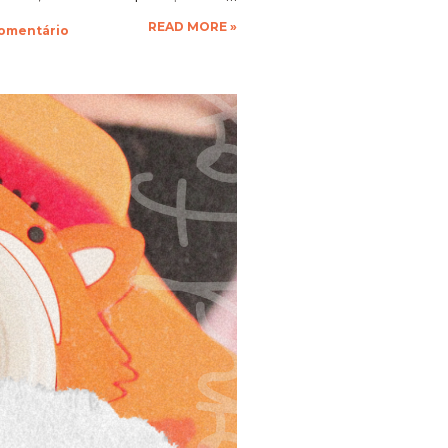
que a vontade! Ficarei muito
READ MORE »
comentário
espero as suas obras de arte,
 até a próxima!!