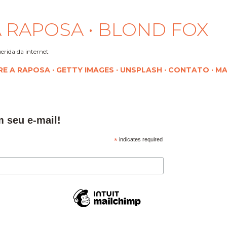
Pular para o conteúdo principal
 RAPOSA • BLOND FOX
erida da internet
RE A RAPOSA
GETTY IMAGES
UNSPLASH
CONTATO
MA
m seu e-mail!
*
indicates required